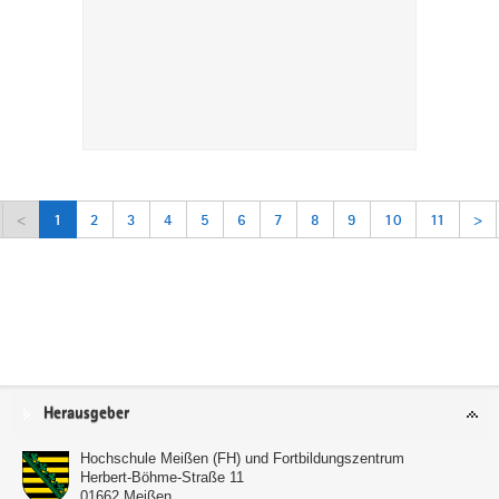
<
1
2
3
4
5
6
7
8
9
10
11
>
Service
Herausgeber
Hochschule Meißen (FH) und Fortbildungszentrum
Herbert-Böhme-Straße 11
01662
Meißen