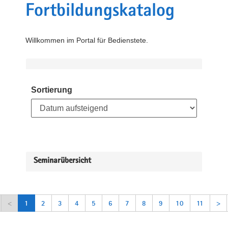
Fortbildungskatalog
Willkommen im Portal für Bedienstete.
Sortierung
Seminarübersicht
<
1
2
3
4
5
6
7
8
9
10
11
>