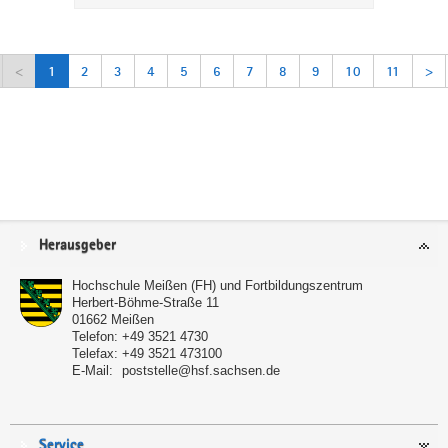
<
1
2
3
4
5
6
7
8
9
10
11
>
Service
Herausgeber
Hochschule Meißen (FH) und Fortbildungszentrum
Herbert-Böhme-Straße 11
01662
Meißen
Telefon:
+49 3521 4730
Telefax:
+49 3521 473100
E-Mail:
poststelle@hsf.sachsen.de
Service