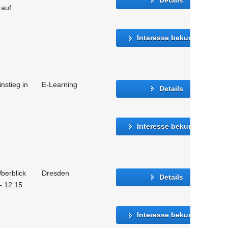
 auf
Interesse bekunden
instieg in
E-Learning
Details
Interesse bekunden
berblick
Dresden
Details
 - 12:15
Interesse bekunden