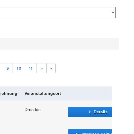
9
10
11
>
»
eichnung
Veranstaltungsort
 -
Dresden
Details
Interesse bekunden