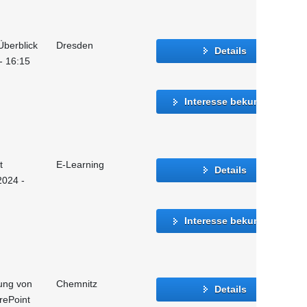
Überblick
Dresden
Details
 - 16:15
Interesse bekunden
t
E-Learning
Details
2024 -
Interesse bekunden
ung von
Chemnitz
Details
rePoint