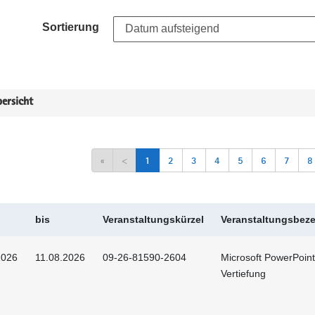
Sortierung
ersicht
«
<
1
2
3
4
5
6
7
8
bis
Veranstaltungskürzel
Veranstaltungsbez
2026
11.08.2026
09-26-81590-2604
Microsoft PowerPoint
Vertiefung