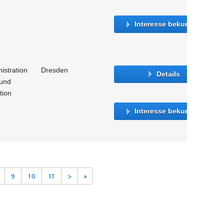
Interesse bekunden
istration
Dresden
Details
 und
tion
Interesse bekunden
9
10
11
>
»