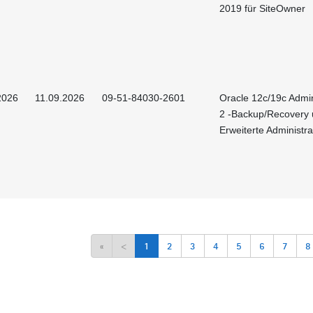
2019 für SiteOwner
2026
11.09.2026
09-51-84030-2601
Oracle 12c/19c Admin
2 -Backup/Recovery
Erweiterte Administra
«
<
1
2
3
4
5
6
7
8