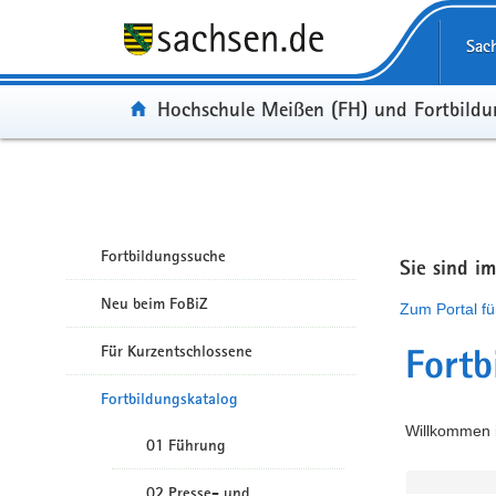
Portalübergreifende Navigation
Sac
Portal:
Hochschule Meißen (FH) und Fortbild
Fortbildungssuche
Sie sind i
Neu beim FoBiZ
Zum Portal fü
Für Kurzentschlossene
Fortb
Fortbildungskatalog
Willkommen i
01 Führung
02 Presse- und