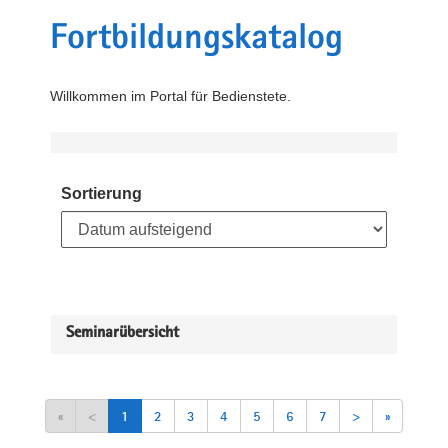
Fortbildungskatalog
Willkommen im Portal für Bedienstete.
Sortierung
Seminarübersicht
«
<
1
2
3
4
5
6
7
>
»