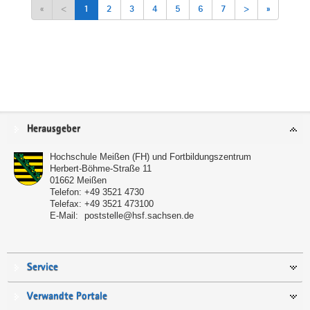
«
<
1
2
3
4
5
6
7
>
»
Service
Herausgeber
Hochschule Meißen (FH) und Fortbildungszentrum
Herbert-Böhme-Straße 11
01662
Meißen
Telefon:
+49 3521 4730
Telefax:
+49 3521 473100
E-Mail:
poststelle@hsf.sachsen.de
Service
Verwandte Portale