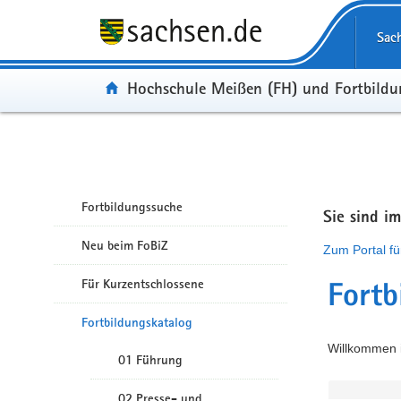
Portalübergreifende Navigation
Sac
Portal:
Hochschule Meißen (FH) und Fortbild
Fortbildungssuche
Sie sind i
Neu beim FoBiZ
Zum Portal fü
Für Kurzentschlossene
Fortb
Fortbildungskatalog
Willkommen i
01 Führung
02 Presse- und