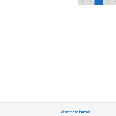
«
<
1
>
Verwandte Portale