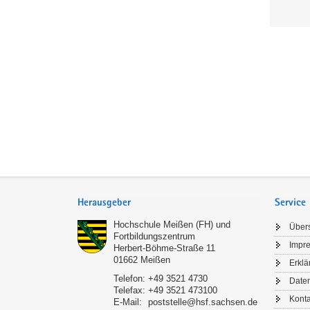
Service
Herausgeber
Service
Hochschule Meißen (FH) und
Übers
Fortbildungszentrum
Impr
Herbert-Böhme-Straße 11
01662
Meißen
Erklä
Telefon:
+49 3521 4730
Date
Telefax:
+49 3521 473100
Konta
E-Mail:
poststelle@hsf.sachsen.de