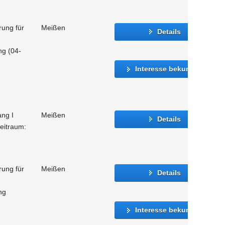
rung für
Meißen
Details
ng (04-
Interesse bekunden
ang I
Meißen
Details
eitraum:
rung für
Meißen
Details
ng
Interesse bekunden