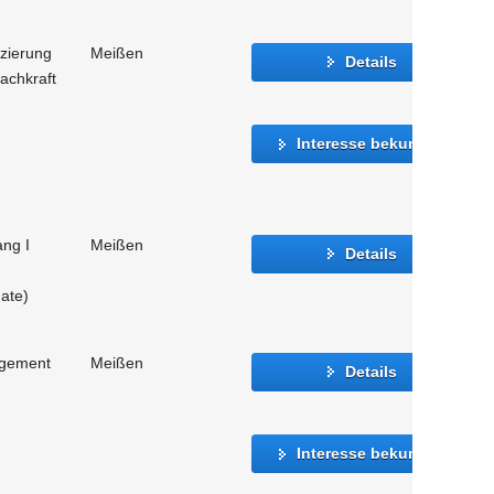
izierung
Meißen
Details
achkraft
Interesse bekunden
ang I
Meißen
Details
ate)
agement
Meißen
Details
Interesse bekunden