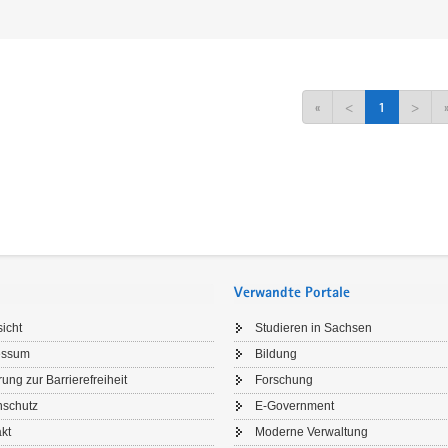
«
<
1
>
Verwandte Portale
icht
Studieren in Sachsen
essum
Bildung
rung zur Barrierefreiheit
Forschung
nschutz
E-Government
kt
Moderne Verwaltung