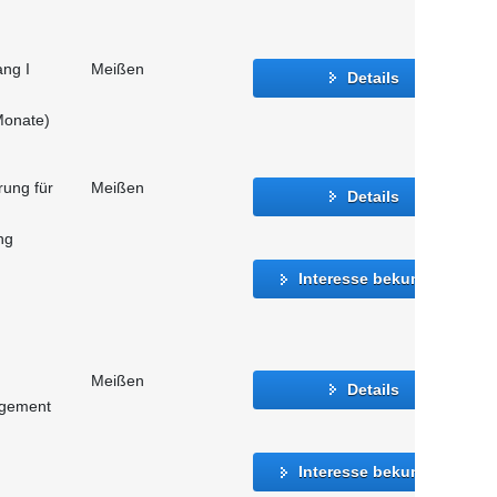
ang I
Meißen
Details
Monate)
rung für
Meißen
Details
ng
Interesse bekunden
Meißen
Details
agement
Interesse bekunden