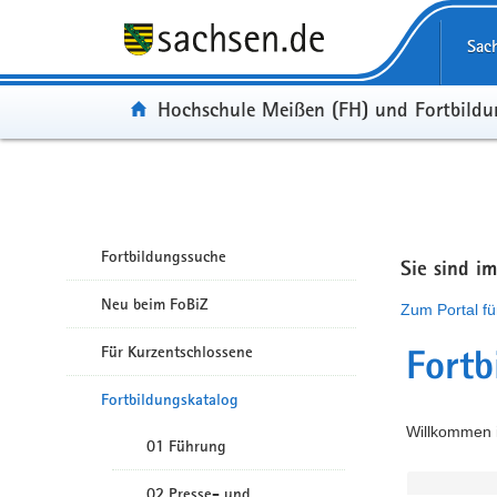
Portalübergreifende Navigation
Sac
Portal:
Hochschule Meißen (FH) und Fortbild
Fortbildungssuche
Sie sind i
Neu beim FoBiZ
Zum Portal fü
Für Kurzentschlossene
Fortb
Fortbildungskatalog
Willkommen i
01 Führung
02 Presse- und