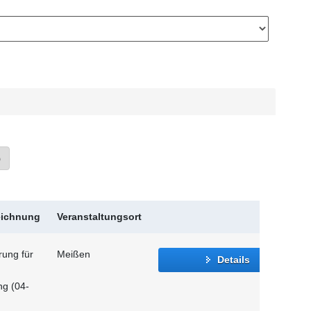
»
eichnung
Veranstaltungsort
rung für
Meißen
Details
ng (04-