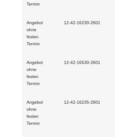
Termin
Angebot
12-42-16230-2601
Stressbewä
ohne
Selbstlernh
festen
Termin
Angebot
12-42-16530-2601
Gesunder Kö
ohne
einfache 
festen
Arbeitsplatz
Termin
Lernprog
Angebot
12-42-16235-2601
Burnout be
ohne
bewältigen 
festen
Lernprog
Termin