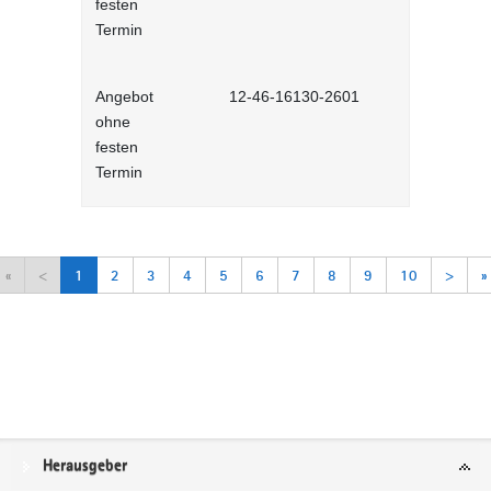
festen
Lernprog
Termin
Angebot
12-46-16130-2601
Arbeitsorga
ohne
Selbstlernh
festen
Termin
«
<
1
2
3
4
5
6
7
8
9
10
>
»
Service
Herausgeber