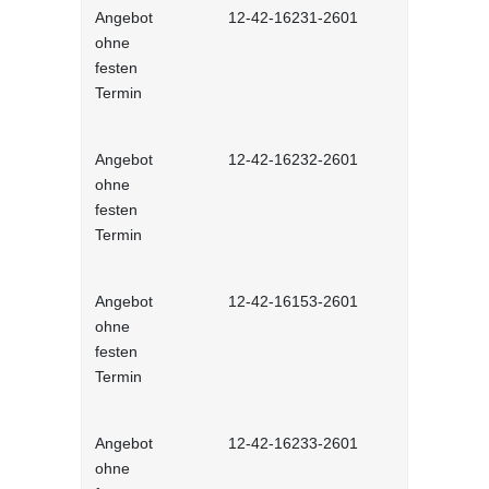
Angebot
12-42-16231-2601
Stressmana
ohne
erfolgreic
festen
meistern - 
Termin
Lernprog
Angebot
12-42-16232-2601
Resilienz -
ohne
Widerstands
festen
interaktiv
Termin
Angebot
12-42-16153-2601
Unconscious
ohne
und Stereot
festen
Lernprog
Termin
Angebot
12-42-16233-2601
Produktive
ohne
im Job - in