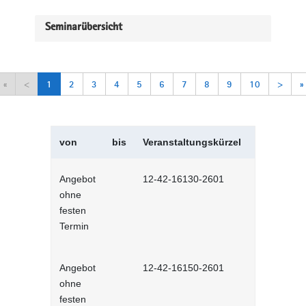
Seminarübersicht
«
<
1
2
3
4
5
6
7
8
9
10
>
»
von
bis
Veranstaltungskürzel
Veranstal
Angebot
12-42-16130-2601
Selbstman
ohne
Selbstlernh
festen
Termin
Angebot
12-42-16150-2601
Sich selbs
ohne
Selbstlernh
festen