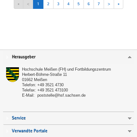
«
<
1
2
3
4
5
6
7
>
»
Service
Herausgeber
Hochschule Meißen (FH) und Fortbildungszentrum
Herbert-Böhme-Straße 11
01662
Meißen
Telefon:
+49 3521 4730
Telefax:
+49 3521 473100
E-Mail:
poststelle@hsf.sachsen.de
Service
Verwandte Portale