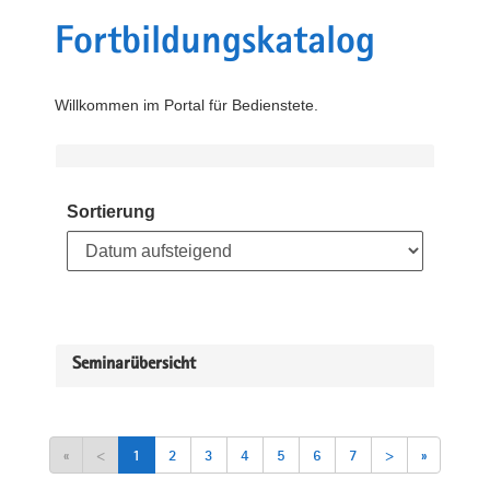
Fortbildungskatalog
Willkommen im Portal für Bedienstete.
Sortierung
Seminarübersicht
«
<
1
2
3
4
5
6
7
>
»