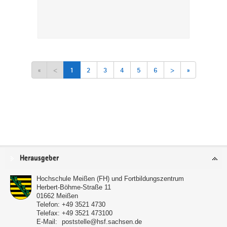
«
<
1
2
3
4
5
6
>
»
Service
Herausgeber
Hochschule Meißen (FH) und Fortbildungszentrum
Herbert-Böhme-Straße 11
01662
Meißen
Telefon:
+49 3521 4730
Telefax:
+49 3521 473100
E-Mail:
poststelle@hsf.sachsen.de