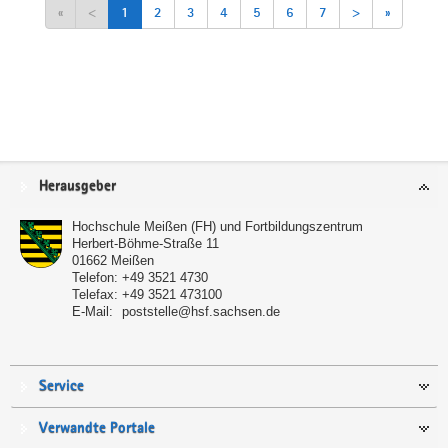
«
<
1
2
3
4
5
6
7
>
»
Service
Herausgeber
Hochschule Meißen (FH) und Fortbildungszentrum
Herbert-Böhme-Straße 11
01662
Meißen
Telefon:
+49 3521 4730
Telefax:
+49 3521 473100
E-Mail:
poststelle@hsf.sachsen.de
Service
Verwandte Portale