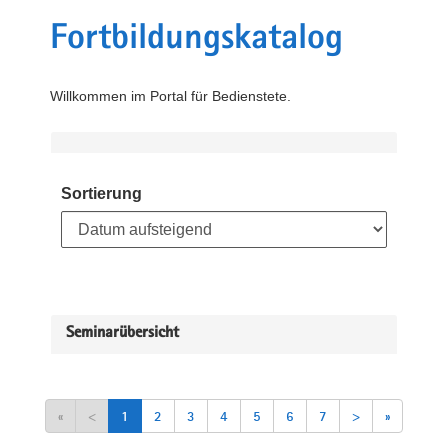
Fortbildungskatalog
Willkommen im Portal für Bedienstete.
Sortierung
Seminarübersicht
«
<
1
2
3
4
5
6
7
>
»