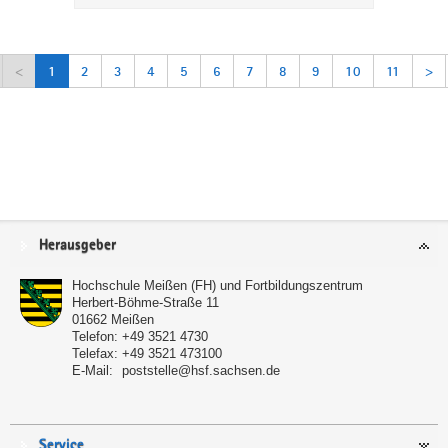
<
1
2
3
4
5
6
7
8
9
10
11
>
Service
Herausgeber
Hochschule Meißen (FH) und Fortbildungszentrum
Herbert-Böhme-Straße 11
01662
Meißen
Telefon:
+49 3521 4730
Telefax:
+49 3521 473100
E-Mail:
poststelle@hsf.sachsen.de
Service