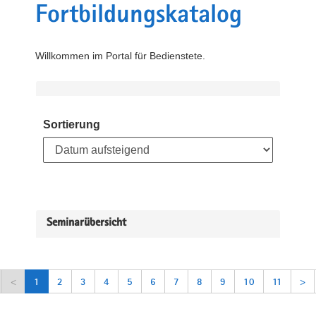
Fortbildungskatalog
Willkommen im Portal für Bedienstete.
Sortierung
Seminarübersicht
<
1
2
3
4
5
6
7
8
9
10
11
>