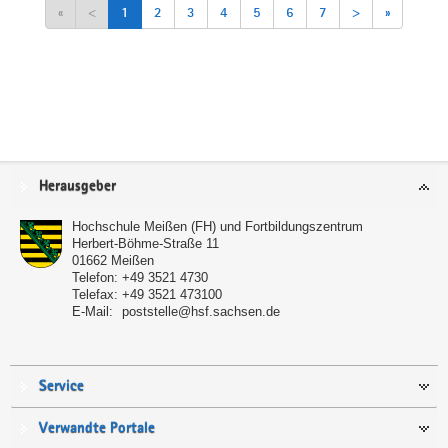
«
<
1
2
3
4
5
6
7
>
»
Service
Herausgeber
Hochschule Meißen (FH) und Fortbildungszentrum
Herbert-Böhme-Straße 11
01662
Meißen
Telefon:
+49 3521 4730
Telefax:
+49 3521 473100
E-Mail:
poststelle@hsf.sachsen.de
Service
Verwandte Portale