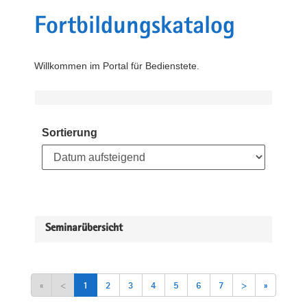
Fortbildungskatalog
Willkommen im Portal für Bedienstete.
Sortierung
Seminarübersicht
«
<
1
2
3
4
5
6
7
>
»