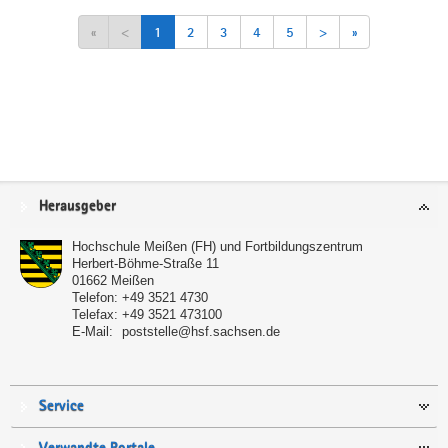
«
<
1
2
3
4
5
>
»
Service
Herausgeber
Hochschule Meißen (FH) und Fortbildungszentrum
Herbert-Böhme-Straße 11
01662
Meißen
Telefon:
+49 3521 4730
Telefax:
+49 3521 473100
E-Mail:
poststelle@hsf.sachsen.de
Service