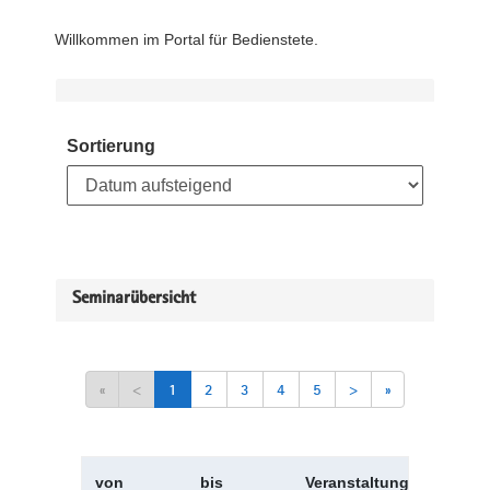
Willkommen im Portal für Bedienstete.
Sortierung
Seminarübersicht
«
<
1
2
3
4
5
>
»
von
bis
Veranstaltungskürzel