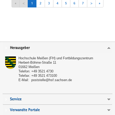
«
<
1
2
3
4
5
6
7
>
»
Service
Herausgeber
Hochschule Meißen (FH) und Fortbildungszentrum
Herbert-Böhme-Straße 11
01662
Meißen
Telefon:
+49 3521 4730
Telefax:
+49 3521 473100
E-Mail:
poststelle@hsf.sachsen.de
Service
Verwandte Portale