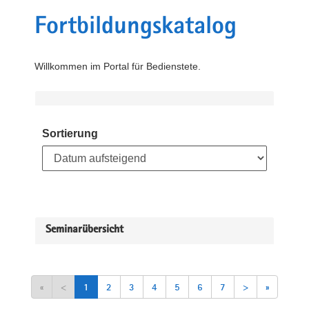
Fortbildungskatalog
Willkommen im Portal für Bedienstete.
Sortierung
Seminarübersicht
«
<
1
2
3
4
5
6
7
>
»