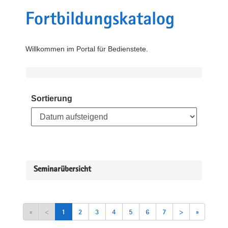
Fortbildungskatalog
Willkommen im Portal für Bedienstete.
Sortierung
Seminarübersicht
«
<
1
2
3
4
5
6
7
>
»