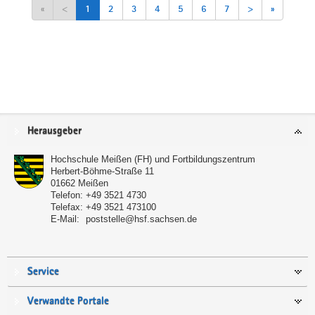
«
<
1
2
3
4
5
6
7
>
»
Service
Herausgeber
Hochschule Meißen (FH) und Fortbildungszentrum
Herbert-Böhme-Straße 11
01662
Meißen
Telefon:
+49 3521 4730
Telefax:
+49 3521 473100
E-Mail:
poststelle@hsf.sachsen.de
Service
Verwandte Portale