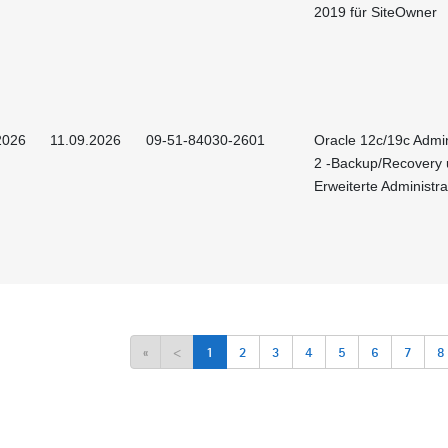
2019 für SiteOwner
2026
11.09.2026
09-51-84030-2601
Oracle 12c/19c Admin
2 -Backup/Recovery
Erweiterte Administra
«
<
1
2
3
4
5
6
7
8