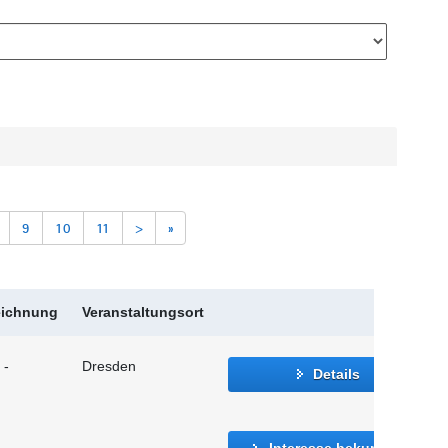
9
10
11
>
»
eichnung
Veranstaltungsort
 -
Dresden
Details
Interesse bekunden