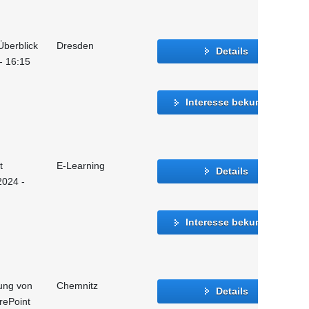
Überblick
Dresden
Details
 - 16:15
Interesse bekunden
t
E-Learning
Details
2024 -
Interesse bekunden
ung von
Chemnitz
Details
rePoint