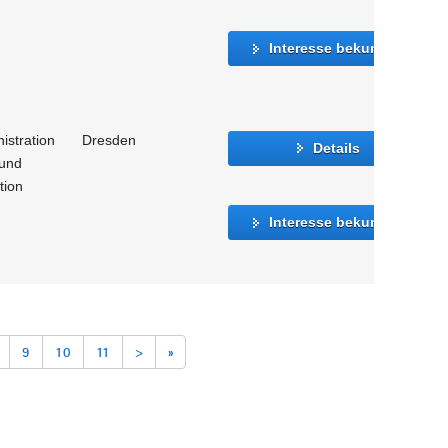
Interesse bekunden
istration
Dresden
Details
 und
tion
Interesse bekunden
9
10
11
>
»