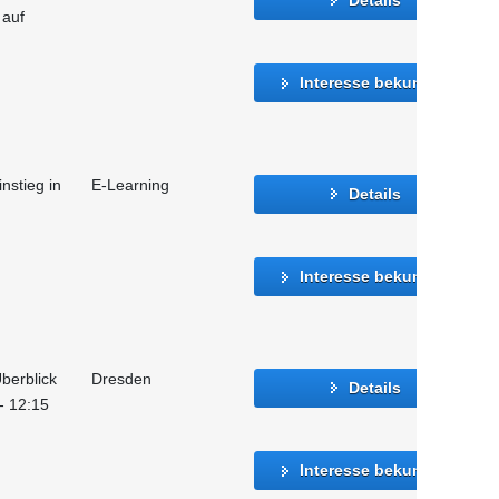
 auf
Interesse bekunden
instieg in
E-Learning
Details
Interesse bekunden
berblick
Dresden
Details
 - 12:15
Interesse bekunden