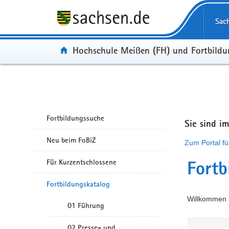
Portalübergreifende Navigation
Sac
Portal:
Hochschule Meißen (FH) und Fortbild
Fortbildungssuche
Sie sind i
Neu beim FoBiZ
Zum Portal fü
Für Kurzentschlossene
Fortb
Fortbildungskatalog
Willkommen i
01 Führung
02 Presse- und