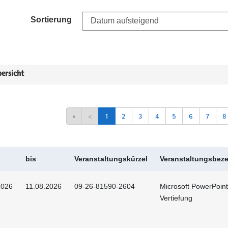
Sortierung
ersicht
«
<
1
2
3
4
5
6
7
8
bis
Veranstaltungskürzel
Veranstaltungsbez
2026
11.08.2026
09-26-81590-2604
Microsoft PowerPoint
Vertiefung