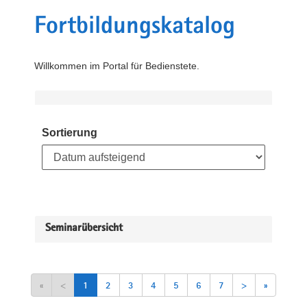
Fortbildungskatalog
Willkommen im Portal für Bedienstete.
Sortierung
Seminarübersicht
«
<
1
2
3
4
5
6
7
>
»