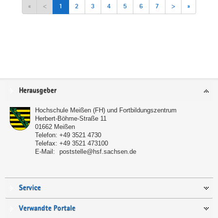
«
<
1
2
3
4
5
6
7
>
»
Service
Herausgeber
Hochschule Meißen (FH) und Fortbildungszentrum
Herbert-Böhme-Straße 11
01662
Meißen
Telefon:
+49 3521 4730
Telefax:
+49 3521 473100
E-Mail:
poststelle@hsf.sachsen.de
Service
Verwandte Portale