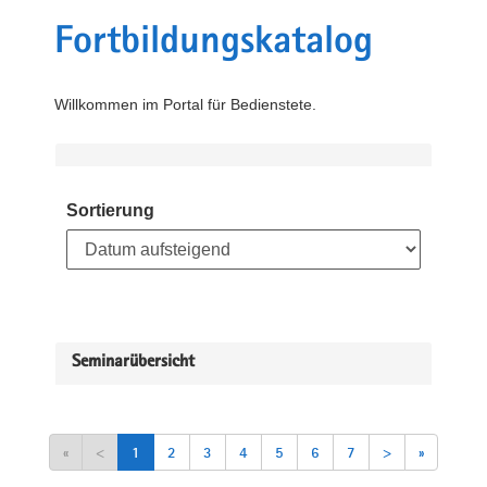
Fortbildungskatalog
Willkommen im Portal für Bedienstete.
Sortierung
Seminarübersicht
«
<
1
2
3
4
5
6
7
>
»