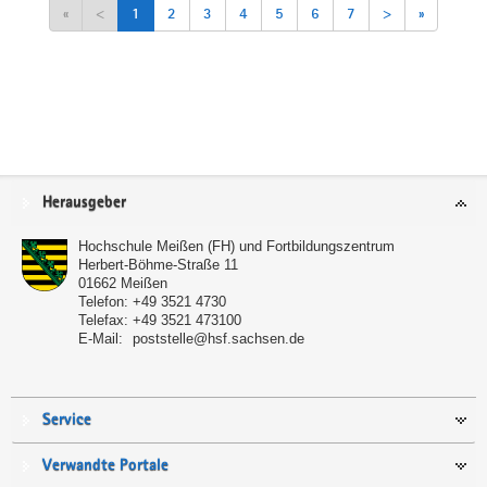
«
<
1
2
3
4
5
6
7
>
»
Service
Herausgeber
Hochschule Meißen (FH) und Fortbildungszentrum
Herbert-Böhme-Straße 11
01662
Meißen
Telefon:
+49 3521 4730
Telefax:
+49 3521 473100
E-Mail:
poststelle@hsf.sachsen.de
Service
Verwandte Portale