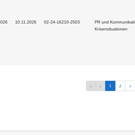
2026
10.11.2026
02-24-16210-2503
PR und Kommunikati
Krisensituationen
«
<
1
2
>