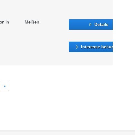
on in
Meißen
Details
Interesse bekunden
»