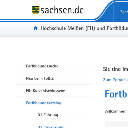
Portalübergreifende Navigation
Sac
Portal:
Hochschule Meißen (FH) und Fortbild
Fortbildungssuche
Sie sind i
Neu beim FoBiZ
Zum Portal fü
Für Kurzentschlossene
Fortb
Fortbildungskatalog
Willkommen i
01 Führung
02 Presse- und