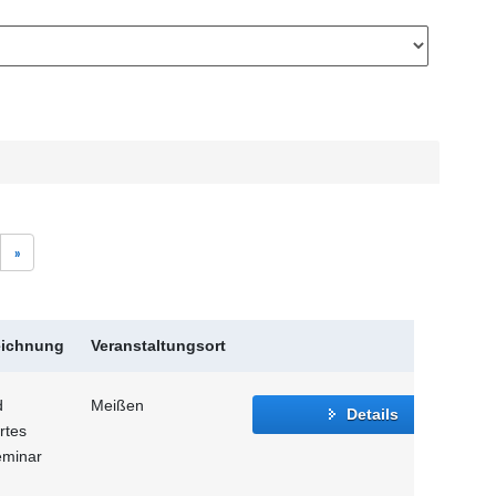
»
eichnung
Veranstaltungsort
d
Meißen
Details
rtes
eminar