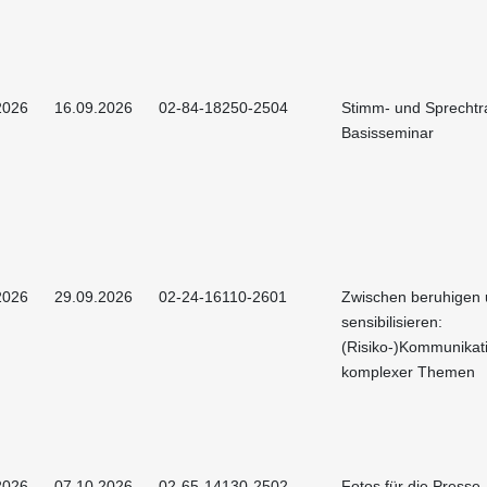
2026
16.09.2026
02-84-18250-2504
Stimm- und Sprechtra
Basisseminar
2026
29.09.2026
02-24-16110-2601
Zwischen beruhigen
sensibilisieren:
(Risiko-)Kommunikat
komplexer Themen
2026
07.10.2026
02-65-14130-2502
Fotos für die Presse