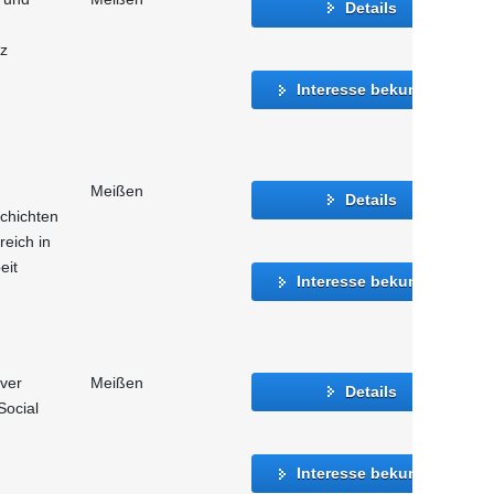
Details
tz
Interesse bekunden
Meißen
Details
chichten
reich in
eit
Interesse bekunden
iver
Meißen
Details
Social
Interesse bekunden