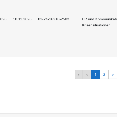
2026
10.11.2026
02-24-16210-2503
PR und Kommunikati
Krisensituationen
«
<
1
2
>