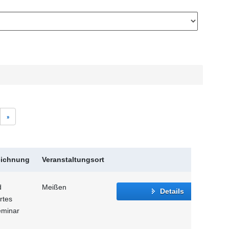
»
eichnung
Veranstaltungsort
d
Meißen
Details
rtes
eminar