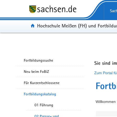
Portalübergreifende Navigation
Sac
Portal:
Hochschule Meißen (FH) und Fortbild
Fortbildungssuche
Sie sind i
Neu beim FoBiZ
Zum Portal fü
Für Kurzentschlossene
Fortb
Fortbildungskatalog
Willkommen i
01 Führung
02 Presse- und