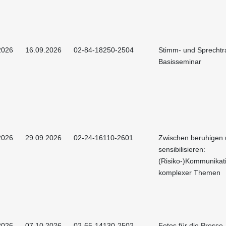
2026
16.09.2026
02-84-18250-2504
Stimm- und Sprechtra
Basisseminar
2026
29.09.2026
02-24-16110-2601
Zwischen beruhigen
sensibilisieren:
(Risiko-)Kommunikat
komplexer Themen
2026
07.10.2026
02-65-14130-2502
Fotos für die Presse