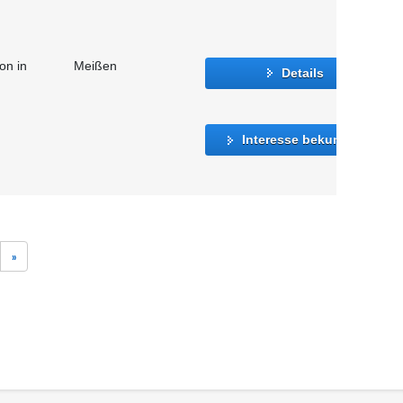
on in
Meißen
Details
Interesse bekunden
»