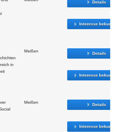
Details
tz
Interesse bekunden
Meißen
Details
chichten
reich in
eit
Interesse bekunden
iver
Meißen
Details
Social
Interesse bekunden