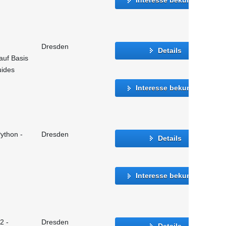
Dresden
Details
auf Basis
uides
Interesse bekunden
ython -
Dresden
Details
Interesse bekunden
2 -
Dresden
Details