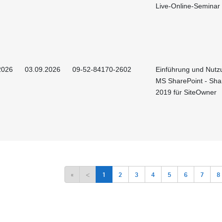
Live-Online-Seminar
2026
03.09.2026
09-52-84170-2602
Einführung und Nutz
MS SharePoint - Sha
2019 für SiteOwner
«
<
1
2
3
4
5
6
7
8