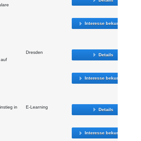
ulare
Interesse bekunden
Dresden
Details
 auf
Interesse bekunden
instieg in
E-Learning
Details
Interesse bekunden