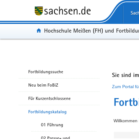
Portalübergreifende Navigation
Sac
Portal:
Hochschule Meißen (FH) und Fortbild
Fortbildungssuche
Sie sind i
Neu beim FoBiZ
Zum Portal fü
Für Kurzentschlossene
Fortb
Fortbildungskatalog
Willkommen i
01 Führung
02 Presse- und