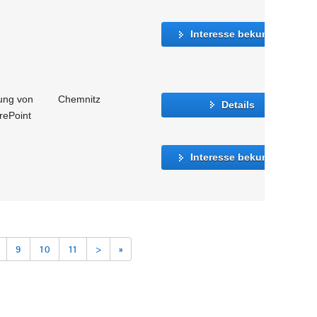
Interesse bekunden
ung von
Chemnitz
Details
rePoint
Interesse bekunden
9
10
11
>
»