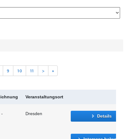
9
10
11
>
»
eichnung
Veranstaltungsort
 -
Dresden
Details
Interesse bekunden