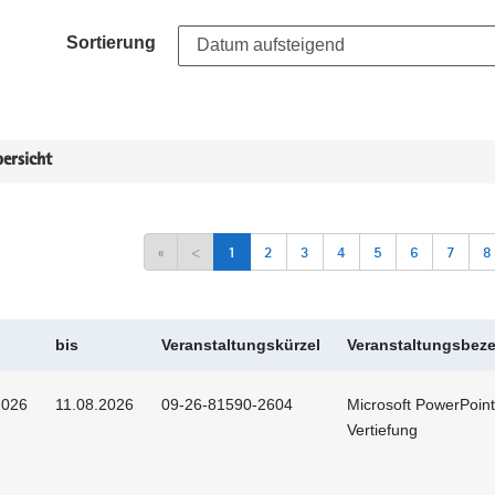
Sortierung
ersicht
«
<
1
2
3
4
5
6
7
8
bis
Veranstaltungskürzel
Veranstaltungsbez
2026
11.08.2026
09-26-81590-2604
Microsoft PowerPoint
Vertiefung