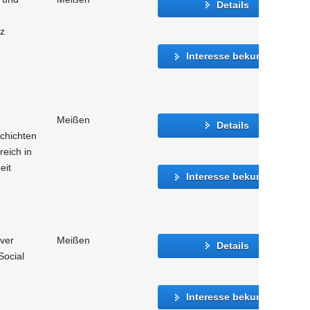
Details
tz
Interesse bekunden
Meißen
Details
chichten
reich in
eit
Interesse bekunden
iver
Meißen
Details
Social
Interesse bekunden