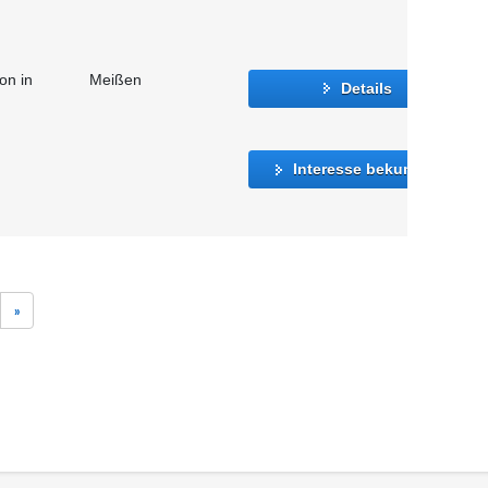
on in
Meißen
Details
Interesse bekunden
»