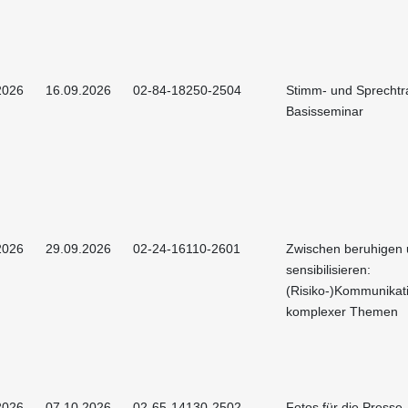
2026
16.09.2026
02-84-18250-2504
Stimm- und Sprechtra
Basisseminar
2026
29.09.2026
02-24-16110-2601
Zwischen beruhigen
sensibilisieren:
(Risiko-)Kommunikat
komplexer Themen
2026
07.10.2026
02-65-14130-2502
Fotos für die Presse