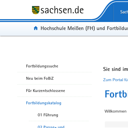
Portalübergreifende Navigation
Sac
Portal:
Hochschule Meißen (FH) und Fortbild
Fortbildungssuche
Sie sind i
Neu beim FoBiZ
Zum Portal fü
Für Kurzentschlossene
Fortb
Fortbildungskatalog
Willkommen i
01 Führung
02 Presse- und