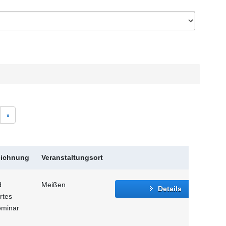
»
eichnung
Veranstaltungsort
d
Meißen
Details
rtes
eminar