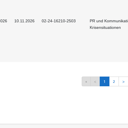
2026
10.11.2026
02-24-16210-2503
PR und Kommunikati
Krisensituationen
«
<
1
2
>