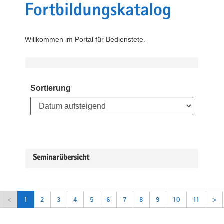
Fortbildungskatalog
Willkommen im Portal für Bedienstete.
Sortierung
Seminarübersicht
<
1
2
3
4
5
6
7
8
9
10
11
>