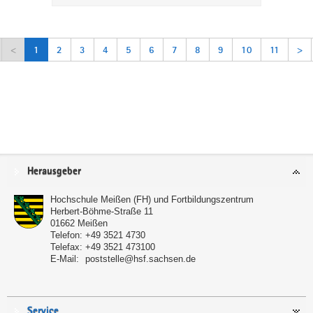
<
1
2
3
4
5
6
7
8
9
10
11
>
Service
Herausgeber
Hochschule Meißen (FH) und Fortbildungszentrum
Herbert-Böhme-Straße 11
01662
Meißen
Telefon:
+49 3521 4730
Telefax:
+49 3521 473100
E-Mail:
poststelle@hsf.sachsen.de
Service