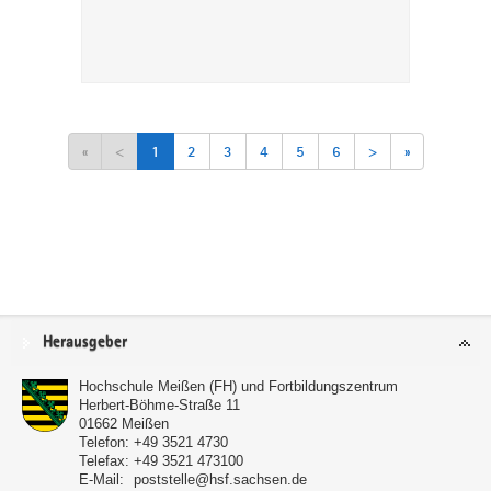
«
<
1
2
3
4
5
6
>
»
Service
Herausgeber
Hochschule Meißen (FH) und Fortbildungszentrum
Herbert-Böhme-Straße 11
01662
Meißen
Telefon:
+49 3521 4730
Telefax:
+49 3521 473100
E-Mail:
poststelle@hsf.sachsen.de