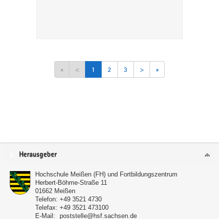
«
<
1
2
3
>
»
Service
Herausgeber
Hochschule Meißen (FH) und Fortbildungszentrum
Herbert-Böhme-Straße 11
01662
Meißen
Telefon:
+49 3521 4730
Telefax:
+49 3521 473100
E-Mail:
poststelle@hsf.sachsen.de