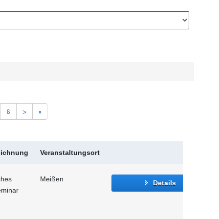
6
>
»
eichnung
Veranstaltungsort
ches
Meißen
Details
eminar