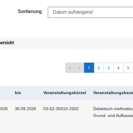
Sortierung
ersicht
«
<
1
2
3
4
5
bis
Veranstaltungskürzel
Veranstaltungsbez
2026
30.09.2026
03-62-35010-2502
Didaktisch-methodis
Grund- und Aufbaus