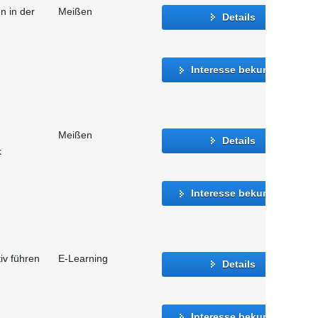
n in der
Meißen
Details
Interesse bekunden
Meißen
Details
k
Interesse bekunden
iv führen
E-Learning
Details
Interesse bekunden