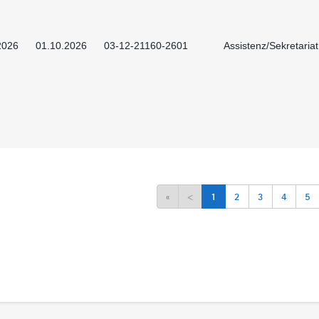
2026
01.10.2026
03-12-21160-2601
Assistenz/Sekretaria
«
<
1
2
3
4
5