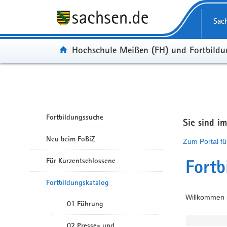
Portalübergreifende Navigation
Sac
Portal:
Hochschule Meißen (FH) und Fortbild
Fortbildungssuche
Sie sind i
Neu beim FoBiZ
Zum Portal fü
Für Kurzentschlossene
Fortb
Fortbildungskatalog
Willkommen i
01 Führung
02 Presse- und