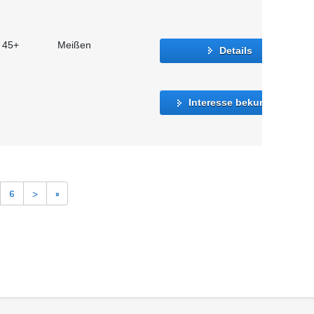
t 45+
Meißen
Details
Interesse bekunden
6
>
»