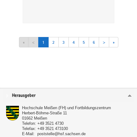
«
<
1
2
3
4
5
6
>
»
Service
Herausgeber
Hochschule Meißen (FH) und Fortbildungszentrum
Herbert-Böhme-Straße 11
01662
Meißen
Telefon:
+49 3521 4730
Telefax:
+49 3521 473100
E-Mail:
poststelle@hsf.sachsen.de