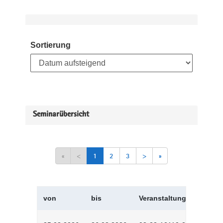
Sortierung
Seminarübersicht
«
<
1
2
3
>
»
von
bis
Veranstaltungskürzel