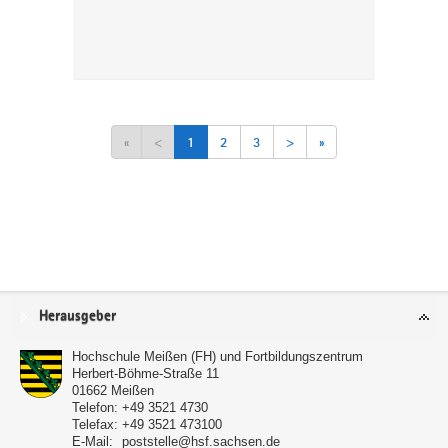
«
<
1
2
3
>
»
Service
Herausgeber
Hochschule Meißen (FH) und Fortbildungszentrum
Herbert-Böhme-Straße 11
01662
Meißen
Telefon:
+49 3521 4730
Telefax:
+49 3521 473100
E-Mail:
poststelle@hsf.sachsen.de