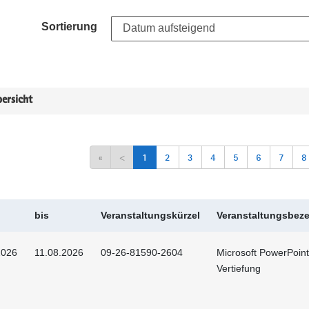
Sortierung
ersicht
«
<
1
2
3
4
5
6
7
8
bis
Veranstaltungskürzel
Veranstaltungsbez
2026
11.08.2026
09-26-81590-2604
Microsoft PowerPoint
Vertiefung