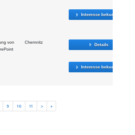
Interesse bekunden
ung von
Chemnitz
Details
rePoint
Interesse bekunden
9
10
11
>
»