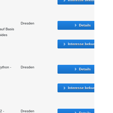
Dresden
Details
auf Basis
uides
Interesse bekunden
ython -
Dresden
Details
Interesse bekunden
2 -
Dresden
Details