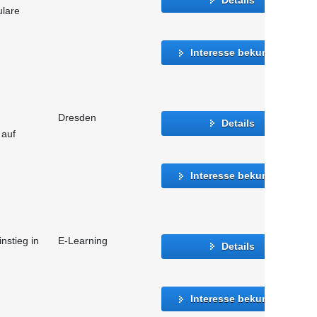
ulare
Interesse bekunden
Dresden
Details
 auf
Interesse bekunden
instieg in
E-Learning
Details
Interesse bekunden