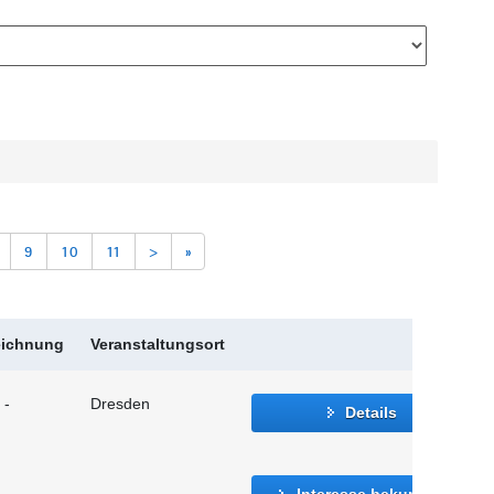
9
10
11
>
»
eichnung
Veranstaltungsort
 -
Dresden
Details
Interesse bekunden