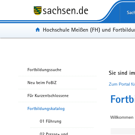
Portalübergreifende Navigation
Sac
Portal:
Hochschule Meißen (FH) und Fortbild
Fortbildungssuche
Sie sind i
Neu beim FoBiZ
Zum Portal fü
Für Kurzentschlossene
Fortb
Fortbildungskatalog
Willkommen i
01 Führung
02 Presse- und