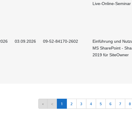
Live-Online-Seminar
2026
03.09.2026
09-52-84170-2602
Einführung und Nutz
MS SharePoint - Sha
2019 für SiteOwner
«
<
1
2
3
4
5
6
7
8