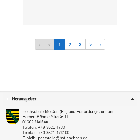
«
<
1
2
3
>
»
Service
Herausgeber
Hochschule Meißen (FH) und Fortbildungszentrum
Herbert-Böhme-Straße 11
01662
Meißen
Telefon:
+49 3521 4730
Telefax:
+49 3521 473100
E-Mail:
poststelle@hsf.sachsen.de