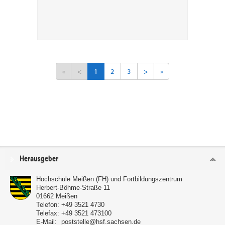
«
<
1
2
3
>
»
Service
Herausgeber
Hochschule Meißen (FH) und Fortbildungszentrum
Herbert-Böhme-Straße 11
01662
Meißen
Telefon:
+49 3521 4730
Telefax:
+49 3521 473100
E-Mail:
poststelle@hsf.sachsen.de