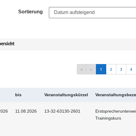
Sortierung
ersicht
«
<
1
2
3
4
bis
Veranstaltungskürzel
Veranstaltungsbez
2026
11.08.2026
13-32-63130-2601
Erstsprecherunterwei
Trainingskurs