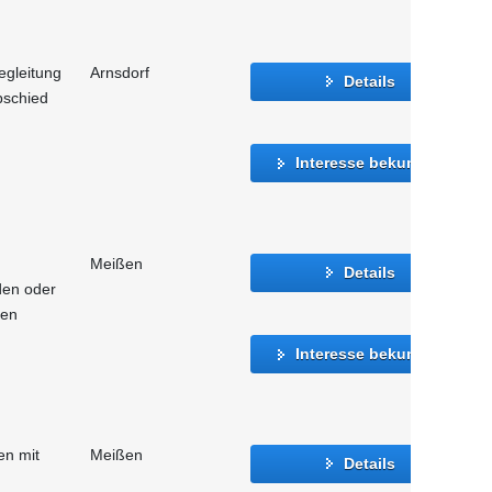
egleitung
Arnsdorf
Details
bschied
Interesse bekunden
Meißen
Details
den oder
hen
Interesse bekunden
n mit
Meißen
Details