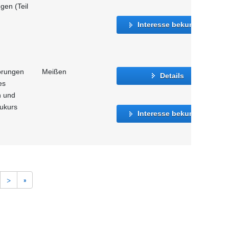
gen (Teil
Interesse bekunden
törungen
Meißen
Details
es
n und
aukurs
Interesse bekunden
>
»