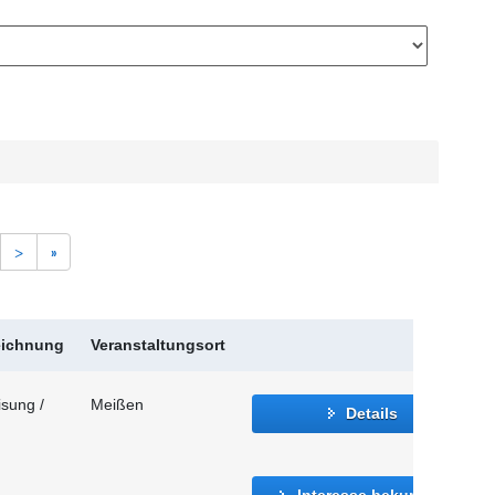
>
»
eichnung
Veranstaltungsort
sung /
Meißen
Details
Interesse bekunden