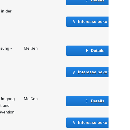
in der
Interesse bekunden
isung -
Meißen
Details
Interesse bekunden
 Umgang
Meißen
Details
t und
ävention
Interesse bekunden