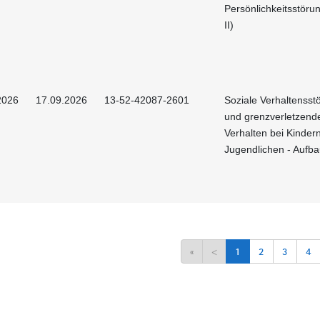
Persönlichkeitsstörun
II)
2026
17.09.2026
13-52-42087-2601
Soziale Verhaltenss
und grenzverletzend
Verhalten bei Kinder
Jugendlichen - Aufb
«
<
1
2
3
4