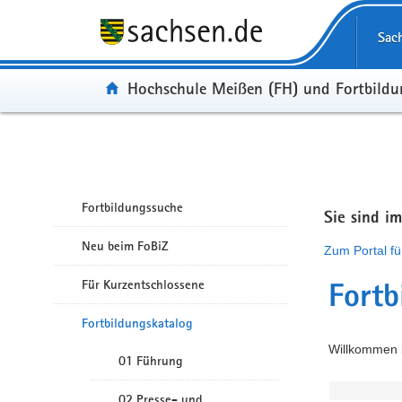
Portalübergreifende Navigation
Sac
Portal:
Hochschule Meißen (FH) und Fortbild
Fortbildungssuche
Sie sind i
Neu beim FoBiZ
Zum Portal fü
Für Kurzentschlossene
Fortb
Fortbildungskatalog
Willkommen i
01 Führung
02 Presse- und