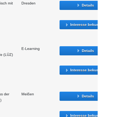
isch mit
Dresden
Details
Interesse bekunden
E-Learning
Details
fe (LÜZ)
Interesse bekunden
ss der
Meißen
Details
)
Interesse bekunden