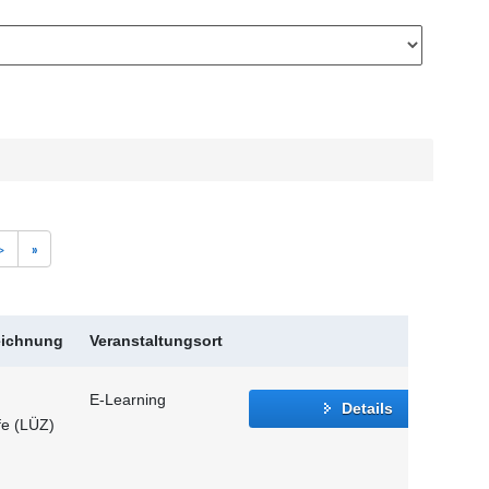
>
»
eichnung
Veranstaltungsort
E-Learning
Details
fe (LÜZ)