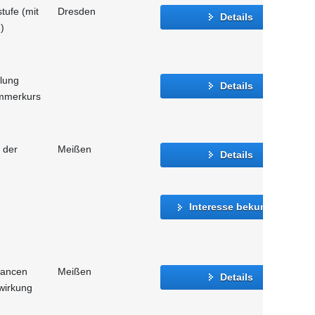
tufe (mit
Dresden
Details
)
tlung
Details
mmerkurs
 der
Meißen
Details
Interesse bekunden
hancen
Meißen
Details
wirkung