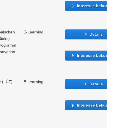
Interesse bekunden
päischen
E-Learning
Details
Dialog
programm
novation
Interesse bekunden
e (LÜZ)
E-Learning
Details
Interesse bekunden