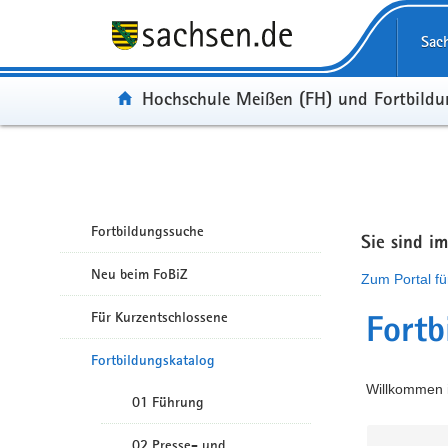
Portalübergreifende Navigation
Sac
Portal:
Hochschule Meißen (FH) und Fortbild
Fortbildungssuche
Sie sind i
Neu beim FoBiZ
Zum Portal fü
Für Kurzentschlossene
Fortb
Fortbildungskatalog
Willkommen i
01 Führung
02 Presse- und