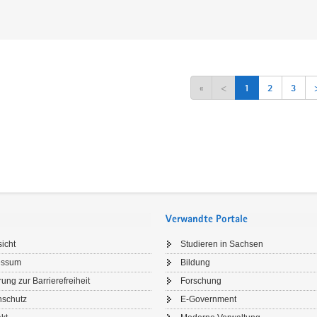
«
<
1
2
3
Verwandte Portale
icht
Studieren in Sachsen
essum
Bildung
rung zur Barrierefreiheit
Forschung
nschutz
E-Government