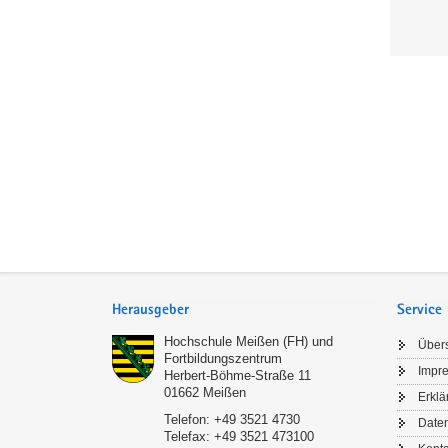
Service
Herausgeber
Service
Hochschule Meißen (FH) und
Übers
Fortbildungszentrum
Impr
Herbert-Böhme-Straße 11
01662
Meißen
Erklä
Telefon:
+49 3521 4730
Date
Telefax:
+49 3521 473100