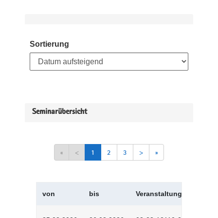
Sortierung
Seminarübersicht
«
<
1
2
3
>
»
von
bis
Veranstaltungskürzel