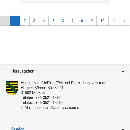
<
1
2
3
4
5
6
7
8
9
10
11
>
Service
Herausgeber
Hochschule Meißen (FH) und Fortbildungszentrum
Herbert-Böhme-Straße 11
01662
Meißen
Telefon:
+49 3521 4730
Telefax:
+49 3521 473100
E-Mail:
poststelle@hsf.sachsen.de
Service