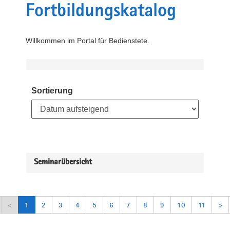
Fortbildungskatalog
Willkommen im Portal für Bedienstete.
Sortierung
Seminarübersicht
<
1
2
3
4
5
6
7
8
9
10
11
>