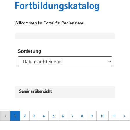
Fortbildungskatalog
Willkommen im Portal für Bedienstete.
Sortierung
Seminarübersicht
<
1
2
3
4
5
6
7
8
9
10
11
>