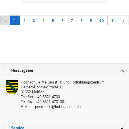
<
1
2
3
4
5
6
7
8
9
10
11
>
Service
Herausgeber
Hochschule Meißen (FH) und Fortbildungszentrum
Herbert-Böhme-Straße 11
01662
Meißen
Telefon:
+49 3521 4730
Telefax:
+49 3521 473100
E-Mail:
poststelle@hsf.sachsen.de
Service