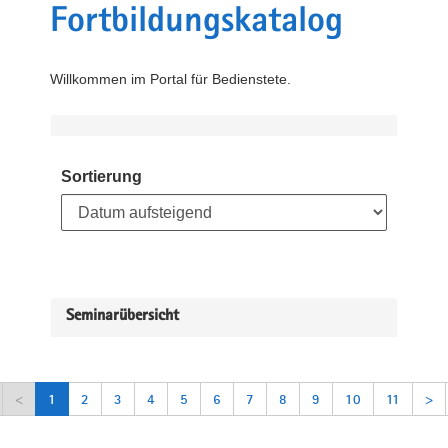
Fortbildungskatalog
Willkommen im Portal für Bedienstete.
Sortierung
Seminarübersicht
<
1
2
3
4
5
6
7
8
9
10
11
>