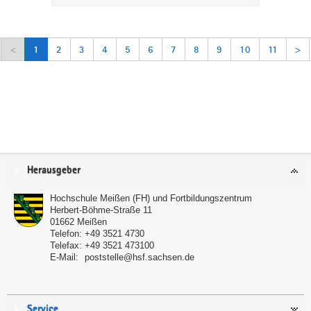
<
1
2
3
4
5
6
7
8
9
10
11
>
Service
Herausgeber
Hochschule Meißen (FH) und Fortbildungszentrum
Herbert-Böhme-Straße 11
01662
Meißen
Telefon:
+49 3521 4730
Telefax:
+49 3521 473100
E-Mail:
poststelle@hsf.sachsen.de
Service