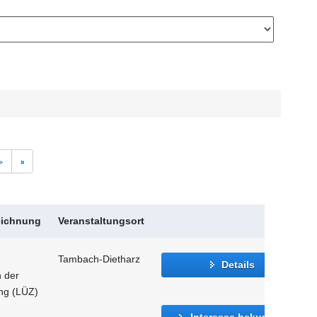
>
»
eichnung
Veranstaltungsort
Tambach-Dietharz
Details
n der
ung (LÜZ)
Interesse bekunden