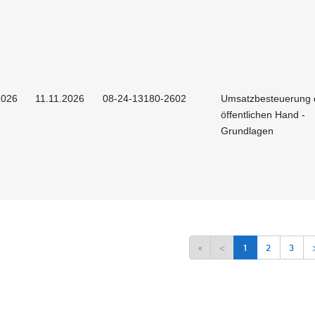
2026
11.11.2026
08-24-13180-2602
Umsatzbesteuerung 
öffentlichen Hand -
Grundlagen
«
<
1
2
3