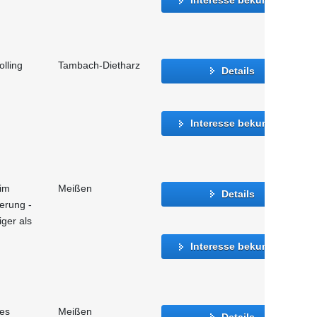
lling
Tambach-Dietharz
Details
Interesse bekunden
 im
Meißen
Details
ierung -
iger als
Interesse bekunden
hes
Meißen
Details