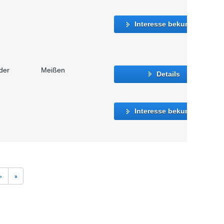
Interesse bekunden
der
Meißen
Details
Interesse bekunden
>
»