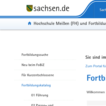
Portalübergreifende Navigation
Sac
Portal:
Hochschule Meißen (FH) und Fortbild
Fortbildungssuche
Sie sind i
Neu beim FoBiZ
Zum Portal fü
Für Kurzentschlossene
Fortb
Fortbildungskatalog
Willkommen i
01 Führung
02 Presse- und