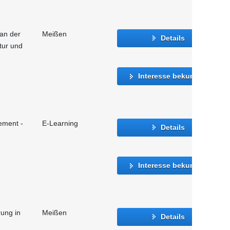
 an der
Meißen
Details
atur und
Interesse bekunden
ement -
E-Learning
Details
Interesse bekunden
rung in
Meißen
Details