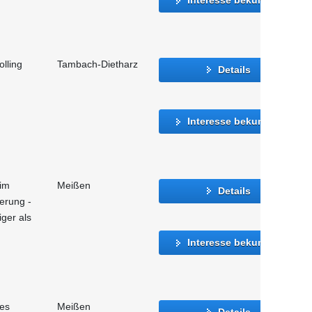
lling
Tambach-Dietharz
Details
Interesse bekunden
 im
Meißen
Details
ierung -
iger als
Interesse bekunden
hes
Meißen
Details