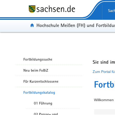
Portalübergreifende Navigation
Sac
Portal:
Hochschule Meißen (FH) und Fortbild
Fortbildungssuche
Sie sind i
Neu beim FoBiZ
Zum Portal fü
Für Kurzentschlossene
Fortb
Fortbildungskatalog
Willkommen i
01 Führung
02 Presse- und