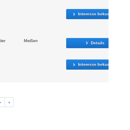
Interesse bekunden
der
Meißen
Details
Interesse bekunden
>
»