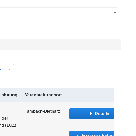
>
»
eichnung
Veranstaltungsort
Tambach-Dietharz
Details
n der
ung (LÜZ)
Interesse bekunden