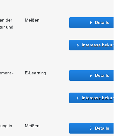
 an der
Meißen
Details
atur und
Interesse bekunden
ement -
E-Learning
Details
Interesse bekunden
rung in
Meißen
Details