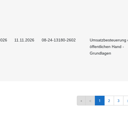
2026
11.11.2026
08-24-13180-2602
Umsatzbesteuerung 
öffentlichen Hand -
Grundlagen
«
<
1
2
3