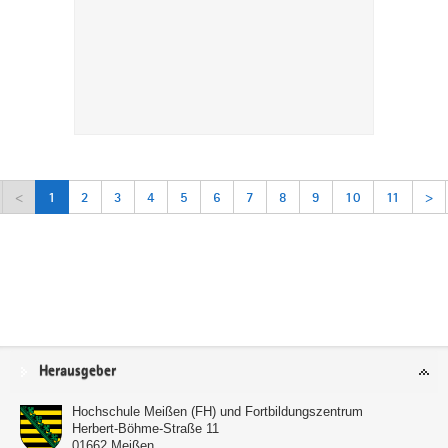
<
1
2
3
4
5
6
7
8
9
10
11
>
Service
Herausgeber
Hochschule Meißen (FH) und Fortbildungszentrum
Herbert-Böhme-Straße 11
01662
Meißen