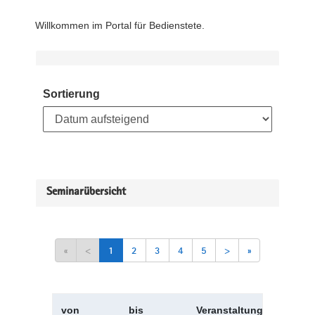
Willkommen im Portal für Bedienstete.
Sortierung
Seminarübersicht
«
<
1
2
3
4
5
>
»
von
bis
Veranstaltungskürzel