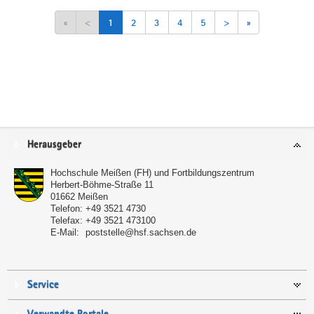
«
<
1
2
3
4
5
>
»
Service
Herausgeber
Hochschule Meißen (FH) und Fortbildungszentrum
Herbert-Böhme-Straße 11
01662
Meißen
Telefon:
+49 3521 4730
Telefax:
+49 3521 473100
E-Mail:
poststelle@hsf.sachsen.de
Service