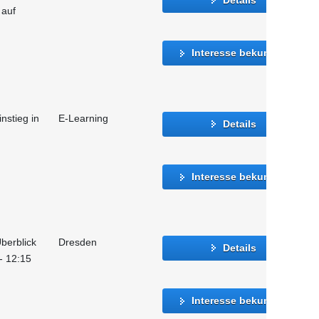
 auf
Interesse bekunden
instieg in
E-Learning
Details
Interesse bekunden
berblick
Dresden
Details
 - 12:15
Interesse bekunden