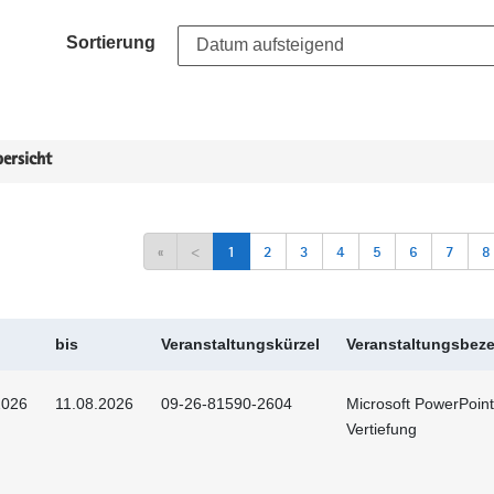
Sortierung
ersicht
«
<
1
2
3
4
5
6
7
8
bis
Veranstaltungskürzel
Veranstaltungsbez
2026
11.08.2026
09-26-81590-2604
Microsoft PowerPoint
Vertiefung