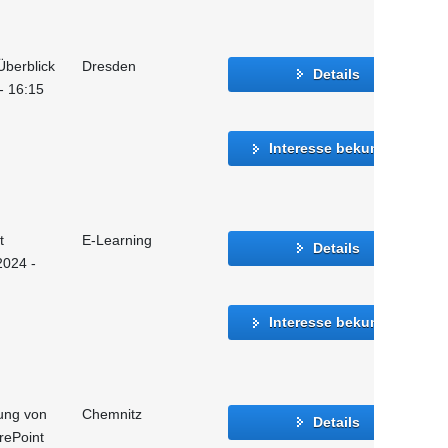
Überblick
Dresden
Details
 - 16:15
Interesse bekunden
t
E-Learning
Details
2024 -
Interesse bekunden
ung von
Chemnitz
Details
rePoint