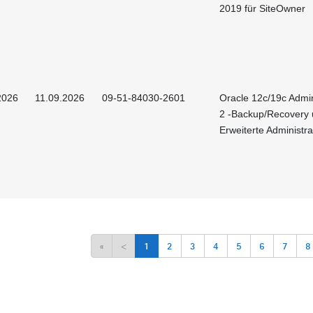
2019 für SiteOwner
2026
11.09.2026
09-51-84030-2601
Oracle 12c/19c Admin
2 -Backup/Recovery
Erweiterte Administra
«
<
1
2
3
4
5
6
7
8