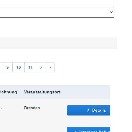
9
10
11
>
»
eichnung
Veranstaltungsort
 -
Dresden
Details
Interesse bekunden