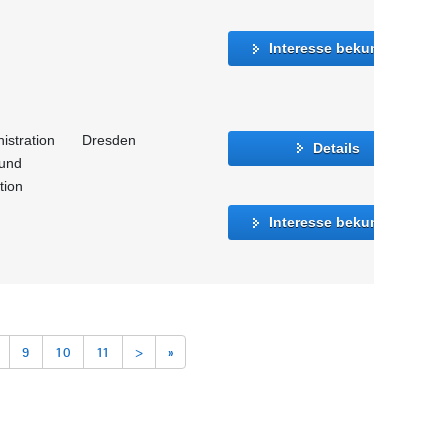
Interesse bekunden
istration
Dresden
Details
 und
tion
Interesse bekunden
9
10
11
>
»