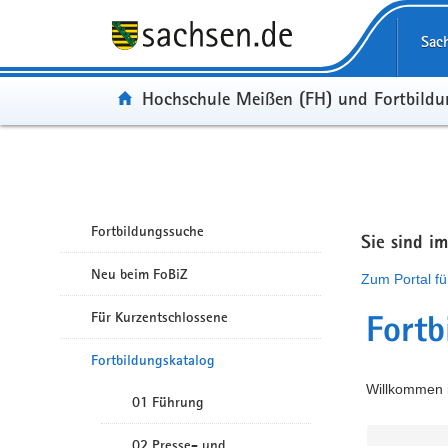
Portalübergreifende Navigation
Sac
Portal:
Hochschule Meißen (FH) und Fortbild
Fortbildungssuche
Sie sind i
Neu beim FoBiZ
Zum Portal fü
Für Kurzentschlossene
Fortb
Fortbildungskatalog
Willkommen i
01 Führung
02 Presse- und