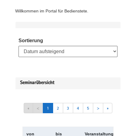
Willkommen im Portal für Bedienstete.
Sortierung
Seminarübersicht
«
<
1
2
3
4
5
>
»
von
bis
Veranstaltungskürzel