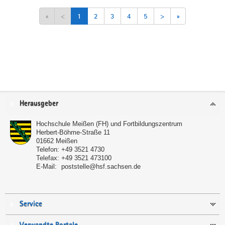
«
<
1
2
3
4
5
>
»
Service
Herausgeber
Hochschule Meißen (FH) und Fortbildungszentrum
Herbert-Böhme-Straße 11
01662
Meißen
Telefon:
+49 3521 4730
Telefax:
+49 3521 473100
E-Mail:
poststelle@hsf.sachsen.de
Service