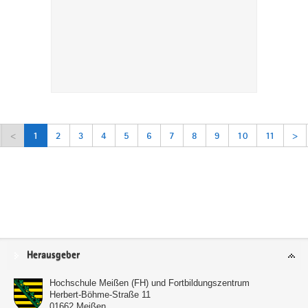
<
1
2
3
4
5
6
7
8
9
10
11
>
Service
Herausgeber
Hochschule Meißen (FH) und Fortbildungszentrum
Herbert-Böhme-Straße 11
01662
Meißen