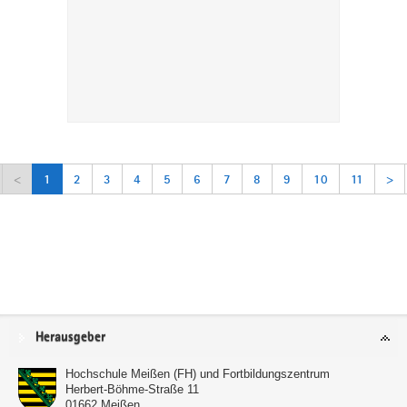
<
1
2
3
4
5
6
7
8
9
10
11
>
Service
Herausgeber
Hochschule Meißen (FH) und Fortbildungszentrum
Herbert-Böhme-Straße 11
01662
Meißen