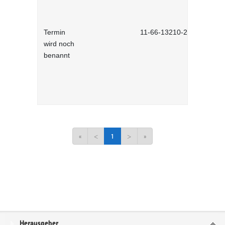
Termin
11-66-13210-2701
wird noch
benannt
«
<
1
>
»
Service
Herausgeber