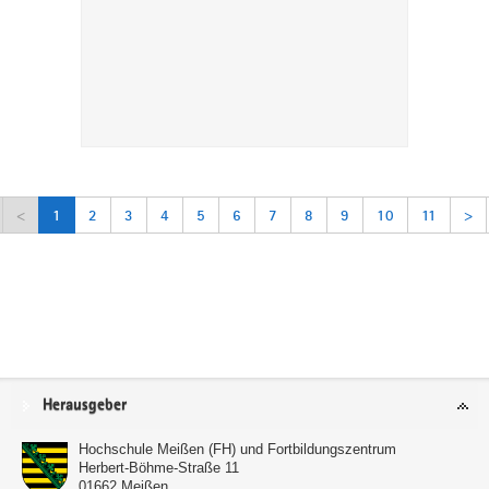
<
1
2
3
4
5
6
7
8
9
10
11
>
Service
Herausgeber
Hochschule Meißen (FH) und Fortbildungszentrum
Herbert-Böhme-Straße 11
01662
Meißen