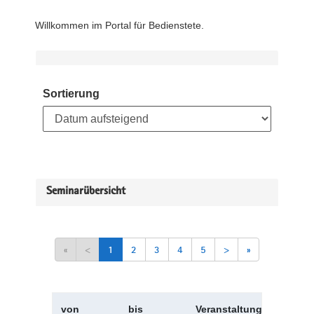
Willkommen im Portal für Bedienstete.
Sortierung
Seminarübersicht
«
<
1
2
3
4
5
>
»
von
bis
Veranstaltungskürzel