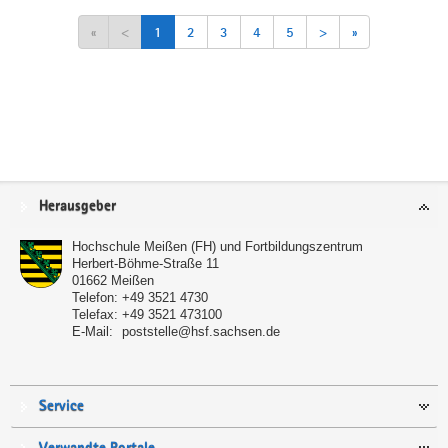
«
<
1
2
3
4
5
>
»
Service
Herausgeber
Hochschule Meißen (FH) und Fortbildungszentrum
Herbert-Böhme-Straße 11
01662
Meißen
Telefon:
+49 3521 4730
Telefax:
+49 3521 473100
E-Mail:
poststelle@hsf.sachsen.de
Service