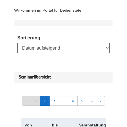
Willkommen im Portal für Bedienstete.
Sortierung
Seminarübersicht
«
<
1
2
3
4
5
>
»
von
bis
Veranstaltungskürzel