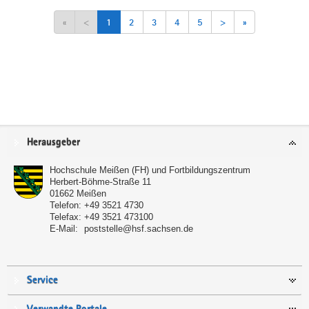
«
<
1
2
3
4
5
>
»
Service
Herausgeber
Hochschule Meißen (FH) und Fortbildungszentrum
Herbert-Böhme-Straße 11
01662
Meißen
Telefon:
+49 3521 4730
Telefax:
+49 3521 473100
E-Mail:
poststelle@hsf.sachsen.de
Service